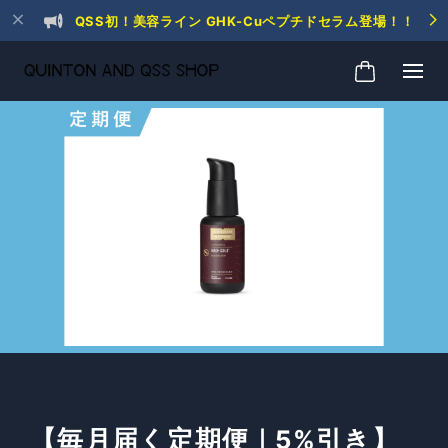
QSS初！美容ライン GHK-Cuペプチドセラム登場！！
【毎月届く定期便｜5%引き】